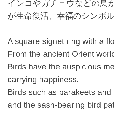
インコやガチョウなどの鳥
が生命復活、幸福のシンボ
A square signet ring with a fl
From the ancient Orient worl
Birds have the auspicious me
carrying happiness.
Birds such as parakeets and 
and the sash-bearing bird pa