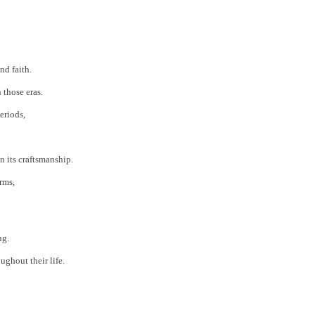
nd faith.
 those eras.
eriods,
n its craftsmanship.
rms,
ng.
ghout their life.