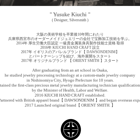
" Yusuke Kiuchi "
( Designer, Silversmith )
大阪の美術学校を卒業後10年間にわたり
兵庫県西宮市のオーダーメイドジュエリーの会社で宝飾加工技術を学ぶ。
2014年 厚生労働大臣認定 一級貴金属装身具製作技能士資格 取得
2016年 KIUCHI HAND CRAFT 設立
2017年 イギリスのアパレルブランド【 DAWSONDENIM】
とパートナーシップを結び、海外展開をスタート
2017年 オリジナルブランド 【 ORIENT SMITH 】スタート
After graduating from an art school in Osaka,
he studied jewelry processing technology at a custom-made jewelry company
in Nishinomiya City, Hyogo Prefecture for 10 years.
ained the first-class precious metal jewelry manufacturing technician qualification 
by the Minister of Health, Labor and Welfare.
2016 KIUCHI HAND CRAFT established.
Partnered with British apparel brand【 DAWSONDENIM 】and began overseas expa
2017 Launched original brand【 ORIENT SMITH. 】