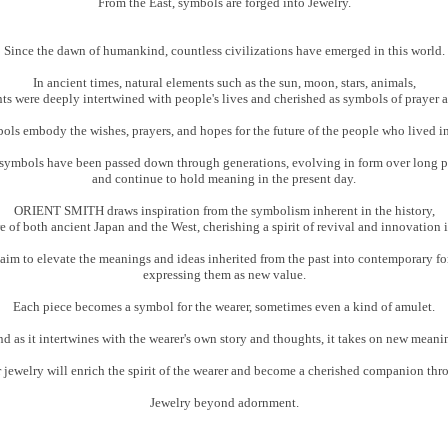
From the East, symbols are forged into Jewelry.
Since the dawn of humankind, countless civilizations have emerged in this world.
In ancient times, natural elements such as the sun, moon, stars, animals,
ts were deeply intertwined with people's lives and cherished as symbols of prayer a
ls embody the wishes, prayers, and hopes for the future of the people who lived in
symbols have been passed down through generations, evolving in form over long p
and continue to hold meaning in the present day.
ORIENT SMITH draws inspiration from the symbolism inherent in the history,
re of both ancient Japan and the West, cherishing a spirit of revival and innovation i
aim to elevate the meanings and ideas inherited from the past into contemporary fo
expressing them as new value.
Each piece becomes a symbol for the wearer, sometimes even a kind of amulet.
d as it intertwines with the wearer's own story and thoughts, it takes on new meani
 jewelry will enrich the spirit of the wearer and become a cherished companion throu
Jewelry beyond adornment.