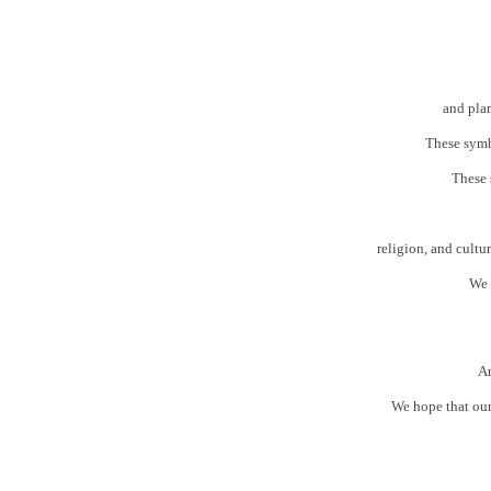
and plan
These symbo
These 
religion, and cultu
We 
An
We hope that our