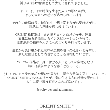
祈りや信仰の象徴として大切にされてきました。
そこには、その時代を生きた人々の願いや祈り、
そして未来への想いが込められています。
それらの象徴は長い時間の中で形を変えながら受け継がれ、
現代にも意味を宿し続けています。
ORIENT SMITHは、古き良き日本と西洋の歴史、宗教、
文化に宿る象徴性からインスピレーションを得て、
復古創新
の精神を大切にものづくりを行っています。
過去から受け継がれた意味や思想を現代の造形へと昇華し、
新たな価値として表現することを目指しています。
一つ一つの作品が、身に付ける人にとっての象徴となり、
時には護符のような存在となること。
そしてその方自身の物語や想いが重なり、新たな意味を宿していくこと。
ORIENT SMITHのジュエリーが、身に付ける方の精神を豊かにし、
人生に寄り添う存在となれば幸いです。
Jewelry beyond adornment.
" ORIENT SMITH "