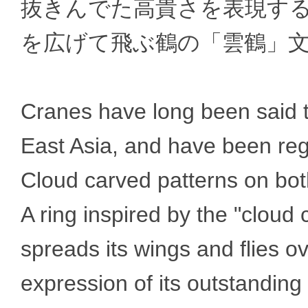
抜きんでた高貴さを表現す
を広げて飛ぶ鶴の「雲鶴」
Cranes have long been said t
East Asia, and have been re
Cloud carved patterns on bot
A ring inspired by the "cloud 
spreads its wings and flies ov
expression of its outstanding n